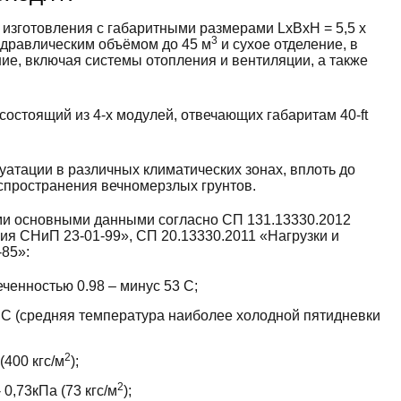
изготовления с габаритными размерами LxBxH = 5,5 х
3
гидравлическим объёмом до 45 м
и сухое отделение, в
ие, включая системы отопления и вентиляции, а также
стоящий из 4-х модулей, отвечающих габаритам 40-ft
тации в различных климатических зонах, вплоть до
аспространения вечномерзлых грунтов.
ми основными данными согласно СП 131.13330.2012
ия СНиП 23-01-99», СП 20.13330.2011 «Нагрузки и
-85»:
ченностью 0.98 – минус 53 С;
 С (средняя температура наиболее холодной пятидневки
2
(400 кгc/м
);
2
0,73кПа (73 кгc/м
);