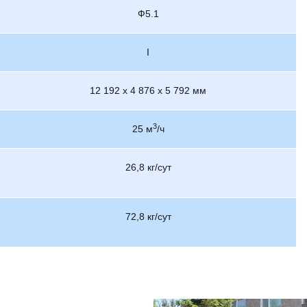
Ф5.1
I
12 192 х 4 876 х 5 792 мм
3
25 м
/ч
26,8 кг/сут
72,8 кг/сут