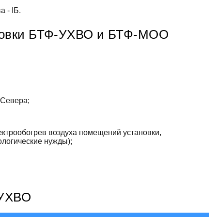
 - IБ.
новки БТФ-УХВО и БТФ-МОО
 Севера;
лектрообогрев воздуха помещений установки,
логические нужды);
-УХВО