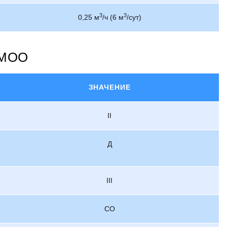
3
3
0,25 м
/ч (6 м
/сут)
-МОО
ЗНАЧЕНИЕ
II
Д
III
СО