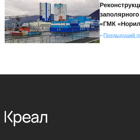
Реконструкц
заполярног
«ГМК «Норил
Предыдущий п