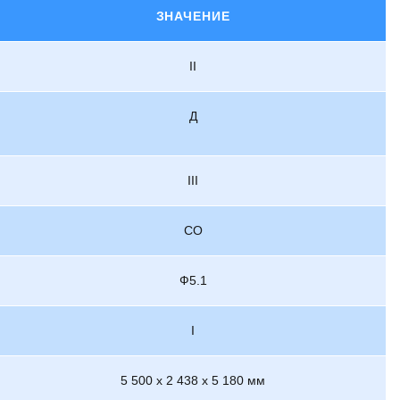
ЗНАЧЕНИЕ
II
Д
III
СО
Ф5.1
I
5 500 х 2 438 х 5 180 мм