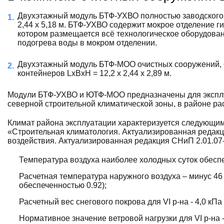
Двухэтажный модуль БТФ-УХВО полностью заводского 
2,44 х 5,18 м. БТФ-УХВО содержит мокрое отделение 
котором размещается всё технологическое оборудован
подогрева воды в мокром отделении.
Двухэтажный модуль БТФ-МОО очистных сооружений, со
контейнеров LxBxH = 12,2 х 2,44 х 2,89 м.
Модули БТФ-УХВО и ЮТФ-МОО предназначены для эксплуа
северной строительной климатической зоны, в районе р
Климат района эксплуатации характеризуется следующи
«Строительная климатология. Актуализированная редакц
воздействия. Актуализированная редакция СНиП 2.01.07
Температура воздуха наиболее холодных суток обеспе
Расчетная температура наружного воздуха – минус 46
обеспеченностью 0.92);
Расчетный вес снегового покрова для VI р-на - 4,0 кПа 
Нормативное значение ветровой нагрузки для VI р-на - 