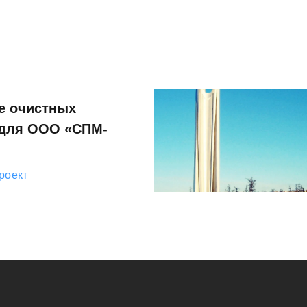
е очистных
 для ООО «СПМ-
роект