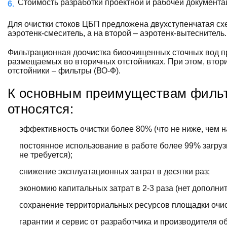
Стоимость разработки проектной и рабочей документа
Для очистки стоков ЦБП предложена двухступенчатая схе
аэротенк-смеситель, а на второй – аэротенк-вытеснитель.
Фильтрационная доочистка биоочищенных сточных вод пр
размещаемых во вторичных отстойниках. При этом, втор
отстойники – фильтры (ВО-Ф).
К основным преимуществам фильт
относятся:
эффективность очистки более 80% (что не ниже, чем н
постоянное использование в работе более 99% загру
не требуется);
снижение эксплуатационных затрат в десятки раз;
экономию капитальных затрат в 2-3 раза (нет дополн
сохранение территориальных ресурсов площадки очи
гарантии и сервис от разработчика и производителя о